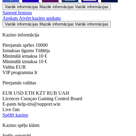
Vairāk informācijas
Mazāk informācijas
Vairāk informācijas
Saņemt bonusu
Apskats
Atvērt kazino apskatu
Vairāk informācijas
Mazāk informācijas
Vairāk informācijas
Kazino informācija
Pieejamās spēles
10000
Izmaksas ilgums
Tūlītēja
Minimālā iemaksa
10 €
Minimālā izmaksa
10 €
Valūta
EUR
VIP programma
Ir
Pieejamās valūtas
EUR
USD
ETH
KZT
RUB
UAH
Licences
Curaçao Gaming Control Board
E-pasts
help-iris@support.win
Live čats
Spēlēt kazino
Kazino spēļu klāsts
Spēļu automāti