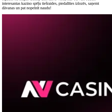
interesantas kazino spēļu tiešraides, piedalīties izlozēs, saņemt
dāvanas un pat nopelnīt naudu!