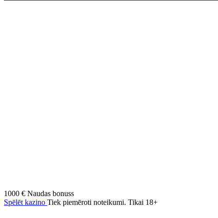
1000 €
Naudas bonuss
Spēlēt kazino
Tiek piemēroti noteikumi. Tikai 18+