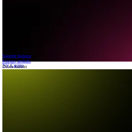
Bezriska griezieni
225
Bonuss
Saņemt bonusu
2000 €
Kazino apskats
NV Casino
Drošs kazino