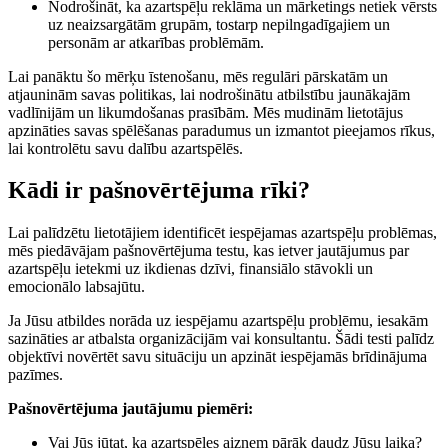
Nodrošināt, ka azartspēļu reklāma un mārketings netiek vērsts
uz neaizsargātām grupām, tostarp nepilngadīgajiem un
personām ar atkarības problēmām.
Lai panāktu šo mērķu īstenošanu, mēs regulāri pārskatām un
atjauninām savas politikas, lai nodrošinātu atbilstību jaunākajām
vadlīnijām un likumdošanas prasībām. Mēs mudinām lietotājus
apzināties savas spēlēšanas paradumus un izmantot pieejamos rīkus,
lai kontrolētu savu dalību azartspēlēs.
Kādi ir pašnovērtējuma rīki?
Lai palīdzētu lietotājiem identificēt iespējamas azartspēļu problēmas,
mēs piedāvājam pašnovērtējuma testu, kas ietver jautājumus par
azartspēļu ietekmi uz ikdienas dzīvi, finansiālo stāvokli un
emocionālo labsajūtu.
Ja Jūsu atbildes norāda uz iespējamu azartspēļu problēmu, iesakām
sazināties ar atbalsta organizācijām vai konsultantu. Šādi testi palīdz
objektīvi novērtēt savu situāciju un apzināt iespējamās brīdinājuma
pazīmes.
Pašnovērtējuma jautājumu piemēri:
Vai Jūs jūtat, ka azartspēles aizņem pārāk daudz Jūsu laika?