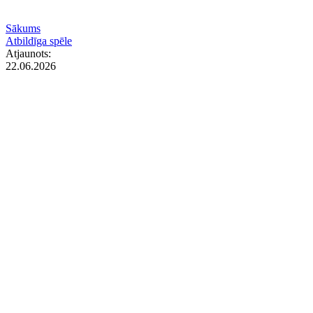
Sākums
Atbildīga spēle
Atjaunots:
22.06.2026