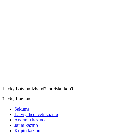
Lucky Latvian
Izbaudīsim risku kopā
Lucky Latvian
Sākums
Latvijā licencēti kazino
Ārzemju kazino
Jauni kazino
Kripto kazino