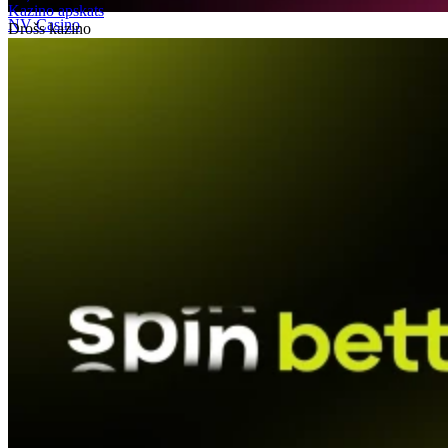
Kazino apskats
NV Casino
Drošs kazino