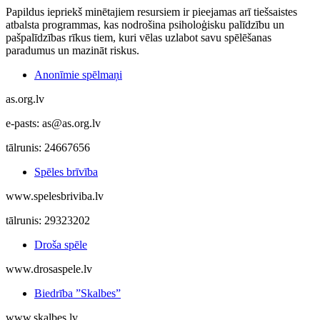
Papildus iepriekš minētajiem resursiem ir pieejamas arī tiešsaistes
atbalsta programmas, kas nodrošina psiholoģisku palīdzību un
pašpalīdzības rīkus tiem, kuri vēlas uzlabot savu spēlēšanas
paradumus un mazināt riskus.
Anonīmie spēlmaņi
as.org.lv
e-pasts: as@as.org.lv
tālrunis: 24667656
Spēles brīvība
www.spelesbriviba.lv
tālrunis: 29323202
Droša spēle
www.drosaspele.lv
Biedrība ”Skalbes”
www.skalbes.lv