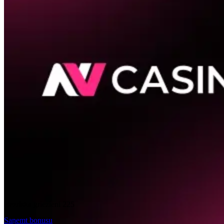
Bezriska griezieni
225
Bonuss
Saņemt bonusu
2000 €