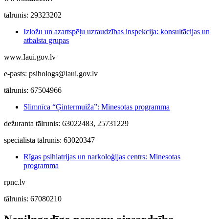
tālrunis: 29323202
Izložu un azartspēļu uzraudzības inspekcija: konsultācijas un
atbalsta grupas
www.Iaui.gov.lv
e-pasts: psihologs@iaui.gov.lv
tālrunis: 67504966
Slimnīca “Ģintermuiža”: Minesotas programma
dežuranta tālrunis: 63022483, 25731229
speciālista tālrunis: 63020347
Rīgas psihiatrijas un narkoloģijas centrs: Minesotas
programma
rpnc.lv
tālrunis: 67080210