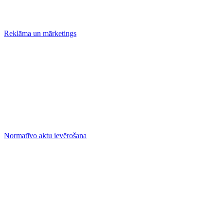
Reklāma un mārketings
Normatīvo aktu ievērošana