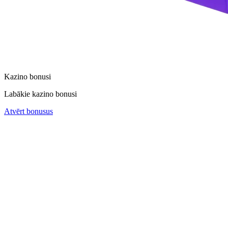
Kazino bonusi
Labākie kazino bonusi
Atvērt bonusus