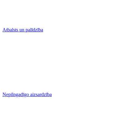
Atbalsts un palīdzība
Nepilngadīgo aizsardzība