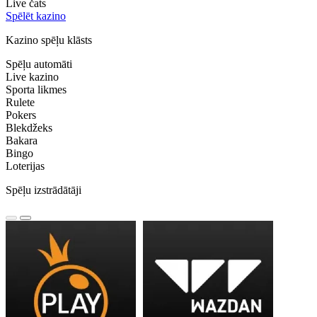
Live čats
Spēlēt kazino
Kazino spēļu klāsts
Spēļu automāti
Live kazino
Sporta likmes
Rulete
Pokers
Blekdžeks
Bakara
Bingo
Loterijas
Spēļu izstrādātāji