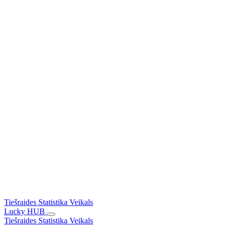
Tiešraides
Statistika
Veikals
Lucky HUB
Tiešraides
Statistika
Veikals