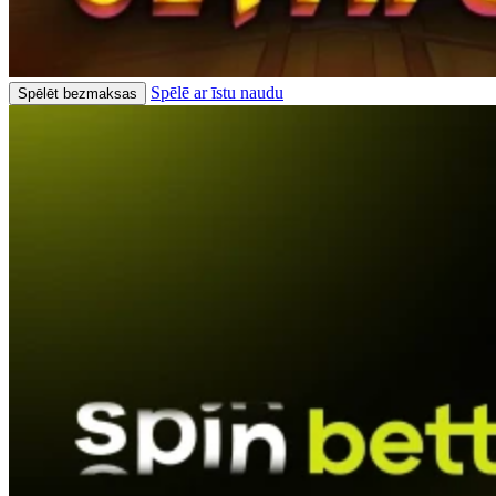
Spēlē ar īstu naudu
Spēlēt bezmaksas