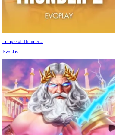
Temple of Thunder 2
Evoplay