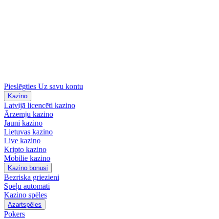
Pieslēgties
Uz savu kontu
Kazino
Latvijā licencēti kazino
Ārzemju kazino
Jauni kazino
Lietuvas kazino
Live kazino
Kripto kazino
Mobilie kazino
Kazino bonusi
Bezriska griezieni
Spēļu automāti
Kazino spēles
Azartspēles
Pokers