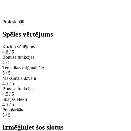
Profesionāļi
Spēles vērtējums
Kazino vērtējums
4.6 / 5
Bonusa funkcijas
4 / 5
Tematikas oriģinalitāte
5 / 5
Maksimālā uzvara
4.5 / 5
Bonusa funkcijas
4.5 / 5
Skaņas efekti
4.5 / 5
Popularitāte
5 / 5
Izmēģiniet šos slotus