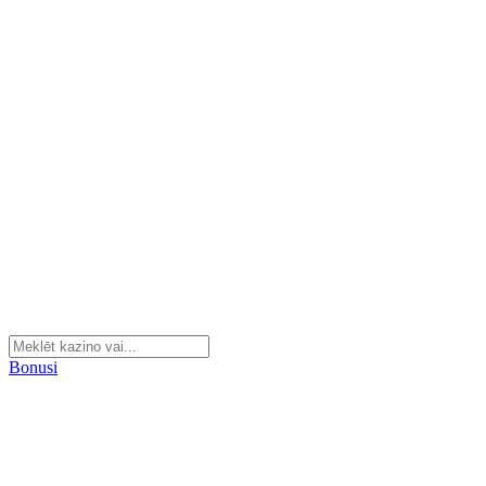
Bonusi