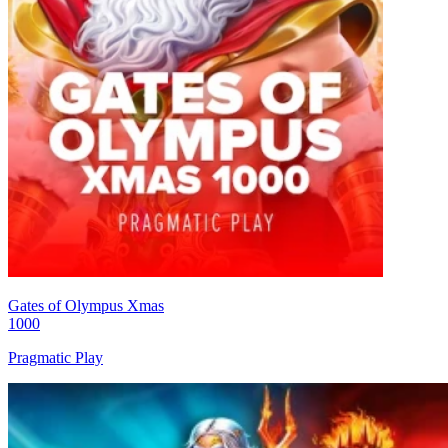
Gates of Olympus Xmas
1000
Pragmatic Play