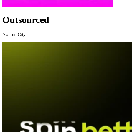
Outsourced
Nolimit City