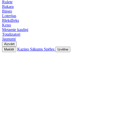
Rulete
Bakara
Bingo
Loterijas
Blekdžeks
Keno
Metamie kauliņi
Totalizatori
Jaunumi
Aizvērt
Kazino
Sākums
Spēles
Meklēt
Izvēlne