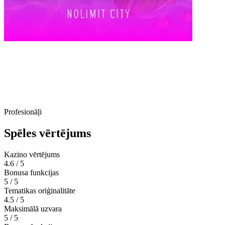
Profesionāļi
Spēles vērtējums
Kazino vērtējums
4.6 / 5
Bonusa funkcijas
5 / 5
Tematikas oriģinalitāte
4.5 / 5
Maksimālā uzvara
5 / 5