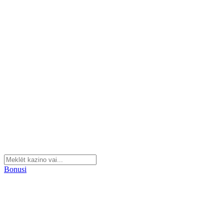
Bonusi