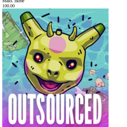
Maks. likme
100.00