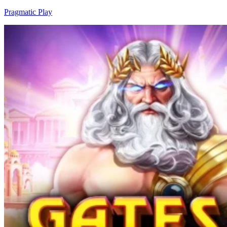
Pragmatic Play