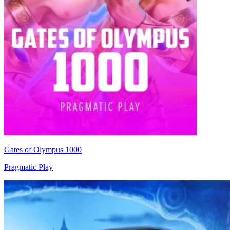
Gates of Olympus 1000
Pragmatic Play