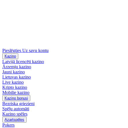
Pieslēgties
Uz savu kontu
Kazino
Latvijā licencēti kazino
Ārzemju kazino
Jauni kazino
Lietuvas kazino
Live kazino
Kripto kazino
Mobilie kazino
Kazino bonusi
Bezriska griezieni
Spēļu automāti
Kazino spēles
Azartspēles
Pokers