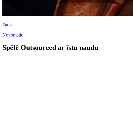
Faust
Novomatic
Spēlē Outsourced ar īstu naudu