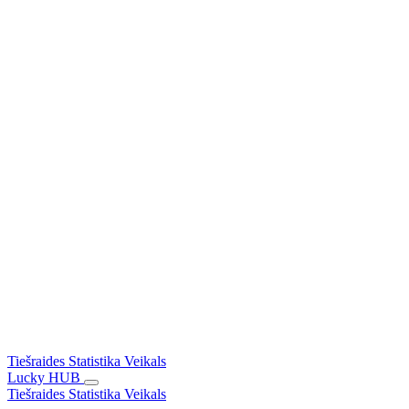
Tiešraides
Statistika
Veikals
Lucky HUB
Tiešraides
Statistika
Veikals