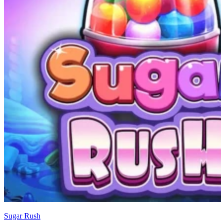
Sugar Rush