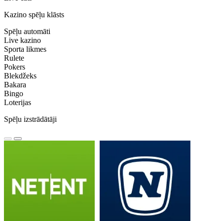
Kazino spēļu klāsts
Spēļu automāti
Live kazino
Sporta likmes
Rulete
Pokers
Blekdžeks
Bakara
Bingo
Loterijas
Spēļu izstrādātāji