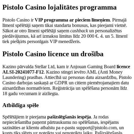
Pistolo Casino lojalitātes programma
Pistolo Casino ir
VIP programma ar pieciem līmeņiem
. Pirmajā
līmenī spēlētāji saņem tikai standarta bonusus, kas pieejami vietnē.
Sākot ar otro līmeni spēlētāji saņem
cashback
un personalizētus
piedāvājumus, kā arī izmaksu limitus līdz 20 000 €. 4. un 5. līmenī
tiek piešķirts personīgais VIP menedžeris.
Pistolo Casino licence un drošība
Kazino pārvalda Stellar Ltd, kam ir Anjouan Gaming Board
licence
ALSI-20241077-F12
. Kazino stingri ievēro AML (Anti Money
Laundering) prasības. Attiecībā uz personas datu aizsardzību, Pistolo
Casino darbojas saskaņā ar GDPR un citiem piemērojamajiem datu
aizsardzības normatīviem. Reģistrācija un spēlēšana personām līdz
18 gadu vecumam ir aizliegta.
Atbildīga spēle
Spēlētājiem ir pieejama
pašizslēgšanās iespēja
. Ja rodas
nepieciešamība paņemt pārtraukumu no spēlēšanas, iespējams
sazināties ar klientu atbalstu pa e-pastu support@pistolo.com, un
konts tiks slēgts uz noteiktu vai nenoteiktu laiku. Pašizslēgšanās