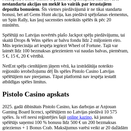
nestandarta akcijas un meklē ko vairāk par ierastajiem
depozīta bonusiem
. Šīs vietnes piedāvājumā ir ne tikai standarta
bonusi, bet arī Gems Hunt akcija, kas piedāvā spēļošanas elementus,
un Spin Rally, kas ļauj sacensties noteiktās spēlēs ik pēc 20
minūtēm.
Spēlētāji no Latvijas novērtēs plašo Jackpot spēļu piedāvājumu, tai
skaitā Drops & Wins spēles ar balvu fondu līdz 2 miljoniem eiro.
Mūs iepriecināja arī iespēja iegriezt Wheel of Fortune. Tajā var
laimēt līdz 100 bezmaksas griezieniem vai naudas balvas, piemēram,
5 €, 15 €, 20 € vērtībā.
NetEnt spēļu cienītājiem jāņem vērā, ka izstrādātāja noteikto
reģionālo ierobežojumu dēļ šīs spēles Pistolo Casino Latvijas
spēlētājiem nav pieejamas. Tāpat platformā nav iespēja iestatīt
atbildīgas spēles limitus.
Pistolo Casino apskats
2025. gadā dibinātais Pistolo Casino, kas darbojas ar Anjouan
Gaming Board licenci, spēlētājiem no Latvijas piedāvā 10 575
spēles. Ja vēl neesi reģistrējies šajā
online kazino
, kā jaunais
spēlētājs saņemsi 100 % bonusu līdz 500 € un 200 bezmaksas
griezienus + 1 Bonus Crab. Maksājumus varēsi veikt ar 20 dažādām