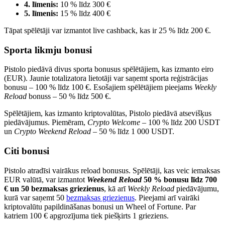
4. līmenis:
10 % līdz 300 €
5. līmenis:
15 % līdz 400 €
Tāpat spēlētāji var izmantot live cashback, kas ir 25 % līdz 200 €.
Sporta likmju bonusi
Pistolo piedāvā divus sporta bonusus spēlētājiem, kas izmanto eiro
(EUR). Jaunie totalizatora lietotāji var saņemt sporta reģistrācijas
bonusu – 100 % līdz 100 €. Esošajiem spēlētājiem pieejams
Weekly
Reload
bonuss – 50 % līdz 500 €.
Spēlētājiem, kas izmanto kriptovalūtas, Pistolo piedāvā atsevišķus
piedāvājumus. Piemēram,
Crypto Welcome
– 100 % līdz 200 USDT
un
Crypto Weekend Reload
– 50 % līdz 1 000 USDT.
Citi bonusi
Pistolo atradīsi vairākus reload bonusus. Spēlētāji, kas veic iemaksas
EUR valūtā, var izmantot
Weekend Reload
50 % bonusu līdz 700
€ un 50 bezmaksas griezienus
, kā arī
Weekly Reload
piedāvājumu,
kurā var saņemt 50
bezmaksas griezienus
. Pieejami arī vairāki
kriptovalūtu papildināšanas bonusi un Wheel of Fortune. Par
katriem 100 € apgrozījuma tiek piešķirts 1 grieziens.