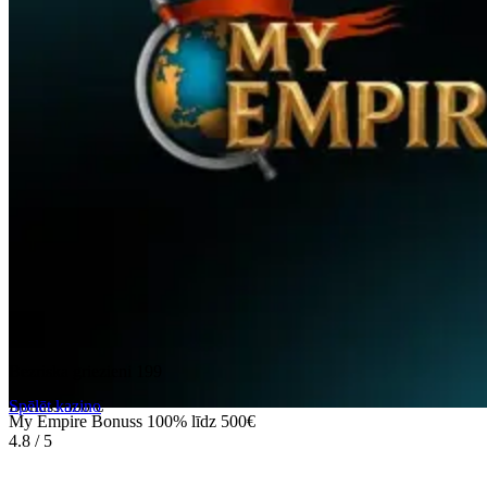
Bezriska griezieni
199
Bonuss
Spēlēt kazino
500 €
My Empire
Bonuss 100% līdz 500€
4.8 / 5