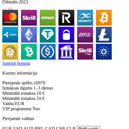
Dibināts
2023
Saņemt bonusu
Kazino informācija
Pieejamās spēles
10970
Izmaksas ilgums
1–3 dienas
Minimālā iemaksa
10 €
Minimālā izmaksa
10 €
Valūta
EUR
VIP programma
Nav
Pieejamās valūtas
EUR
USD
AUD
BRL
CAD
CHF
CLP
Rādīt vairāk