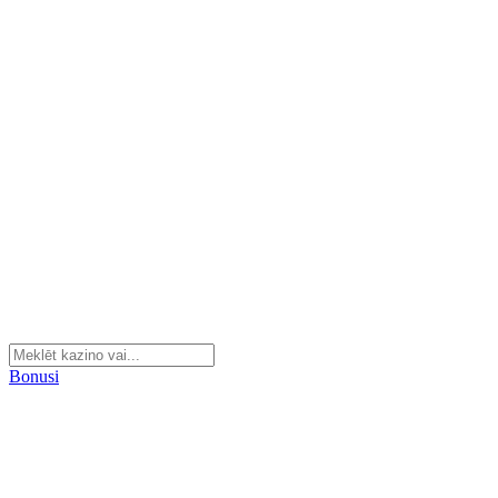
Bonusi