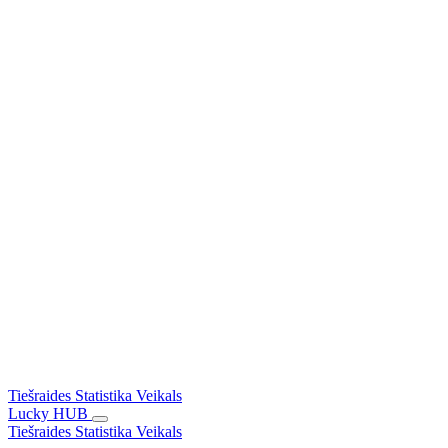
Tiešraides
Statistika
Veikals
Lucky HUB
Tiešraides
Statistika
Veikals