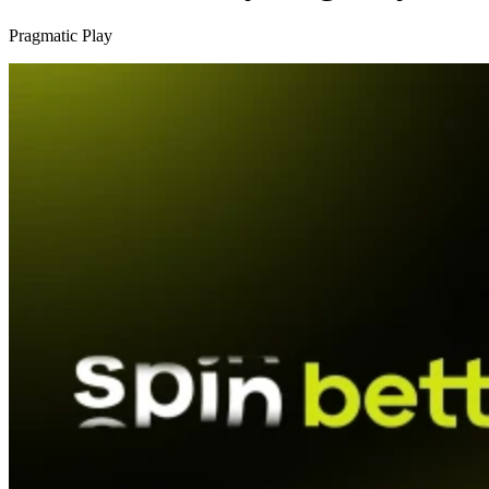
Pragmatic Play