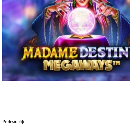
Profesionāļi