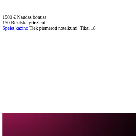
1500 €
Naudas bonuss
150
Bezriska griezieni
Spēlēt kazino
Tiek piemēroti noteikumi. Tikai 18+