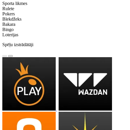
Sporta likmes
Rulete
Pokers
Blekdžeks
Bakara
Bingo
Loterijas
Spēļu izstrādātāji