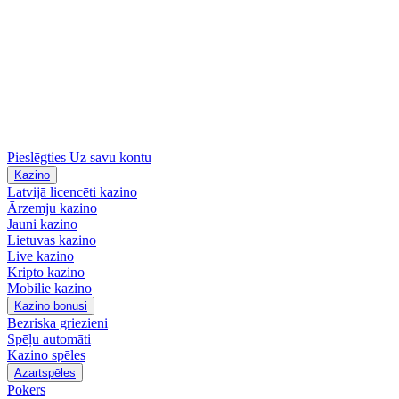
Pieslēgties
Uz savu kontu
Kazino
Latvijā licencēti kazino
Ārzemju kazino
Jauni kazino
Lietuvas kazino
Live kazino
Kripto kazino
Mobilie kazino
Kazino bonusi
Bezriska griezieni
Spēļu automāti
Kazino spēles
Azartspēles
Pokers