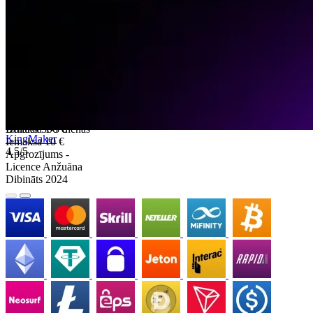
Bezriska griezieni
50
Bonuss
Izmaksa
500 €
1-3 dienas
KingMaker
Iemaksa
10 €
4.5/5
Apgrozījums
-
Licence
Anžuāna
Dibināts
2024