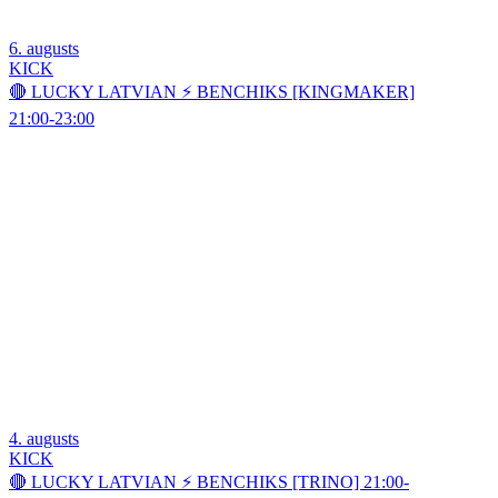
6. augusts
KICK
🔴 LUCKY LATVIAN ⚡ BENCHIKS [KINGMAKER]
21:00-23:00
4. augusts
KICK
🔴 LUCKY LATVIAN ⚡ BENCHIKS [TRINO]
21:00-