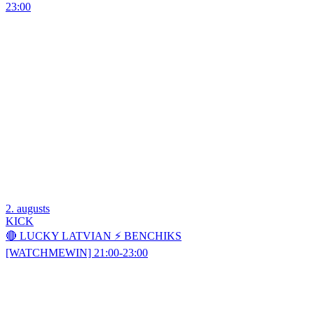
23:00
2. augusts
KICK
🔴 LUCKY LATVIAN ⚡ BENCHIKS
[WATCHMEWIN]
21:00-23:00