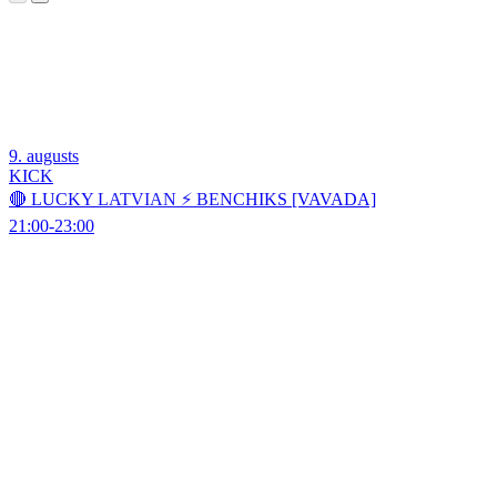
9. augusts
KICK
🔴 LUCKY LATVIAN ⚡ BENCHIKS [VAVADA]
21:00-23:00