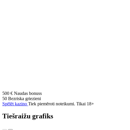
500 €
Naudas bonuss
50
Bezriska griezieni
Spēlēt kazino
Tiek piemēroti noteikumi. Tikai 18+
Tiešraižu grafiks