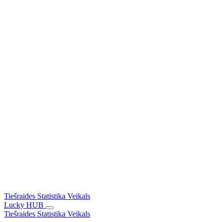
Tiešraides
Statistika
Veikals
Lucky HUB
Tiešraides
Statistika
Veikals