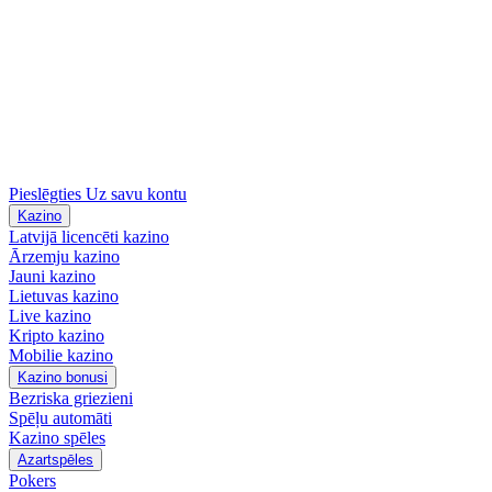
Pieslēgties
Uz savu kontu
Kazino
Latvijā licencēti kazino
Ārzemju kazino
Jauni kazino
Lietuvas kazino
Live kazino
Kripto kazino
Mobilie kazino
Kazino bonusi
Bezriska griezieni
Spēļu automāti
Kazino spēles
Azartspēles
Pokers