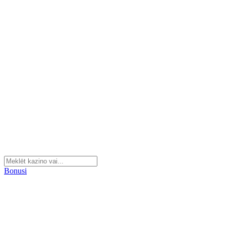
Bonusi