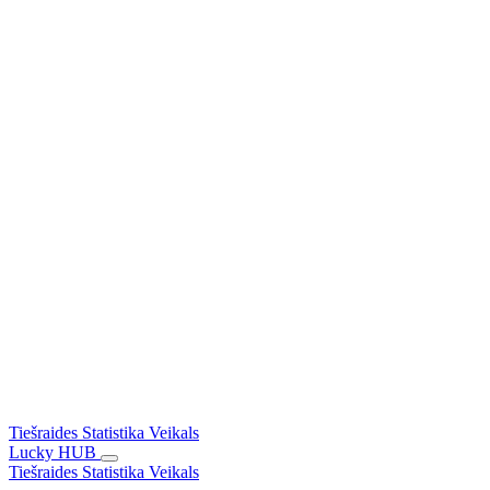
Tiešraides
Statistika
Veikals
Lucky HUB
Tiešraides
Statistika
Veikals