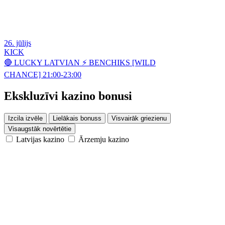
26. jūlijs
KICK
🔴 LUCKY LATVIAN ⚡ BENCHIKS [WILD
CHANCE]
21:00-23:00
Ekskluzīvi kazino bonusi
Izcila izvēle
Lielākais bonuss
Visvairāk griezienu
Visaugstāk novērtētie
Latvijas kazino
Ārzemju kazino