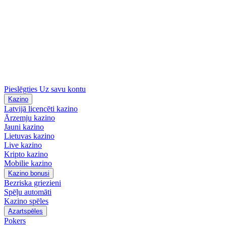
Pieslēgties
Uz savu kontu
Kazino
Latvijā licencēti kazino
Ārzemju kazino
Jauni kazino
Lietuvas kazino
Live kazino
Kripto kazino
Mobilie kazino
Kazino bonusi
Bezriska griezieni
Spēļu automāti
Kazino spēles
Azartspēles
Pokers