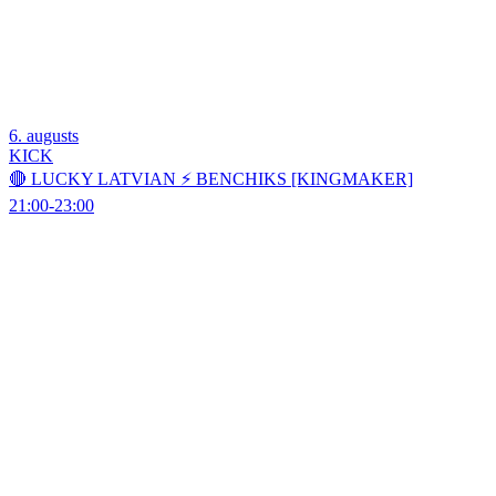
6. augusts
KICK
🔴 LUCKY LATVIAN ⚡ BENCHIKS [KINGMAKER]
21:00-23:00