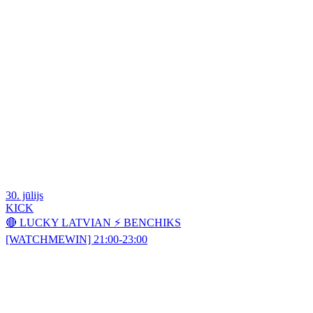
30. jūlijs
KICK
🔴 LUCKY LATVIAN ⚡ BENCHIKS
[WATCHMEWIN]
21:00-23:00