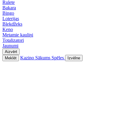
Rulete
Bakara
Bingo
Loterijas
Blekdžeks
Keno
Metamie kauliņi
Totalizatori
Jaunumi
Aizvērt
Kazino
Sākums
Spēles
Meklēt
Izvēlne