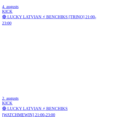
4. augusts
KICK
🔴 LUCKY LATVIAN ⚡ BENCHIKS [TRINO]
21:00-
23:00
2. augusts
KICK
🔴 LUCKY LATVIAN ⚡ BENCHIKS
[WATCHMEWIN]
21:00-23:00