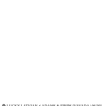
🔴 LUCKY LATVIAN ⚡ ADAMS & FIRIPS [VAVADA | 06/30]