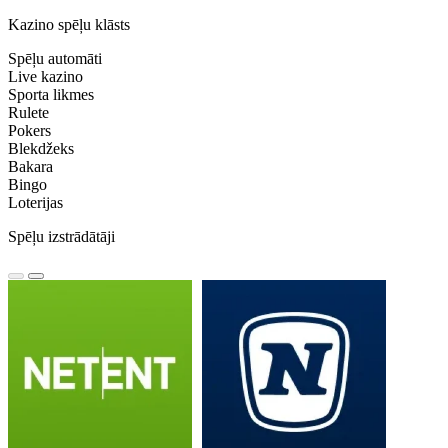
Kazino spēļu klāsts
Spēļu automāti
Live kazino
Sporta likmes
Rulete
Pokers
Blekdžeks
Bakara
Bingo
Loterijas
Spēļu izstrādātāji