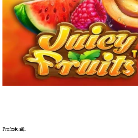
Profesionāļi