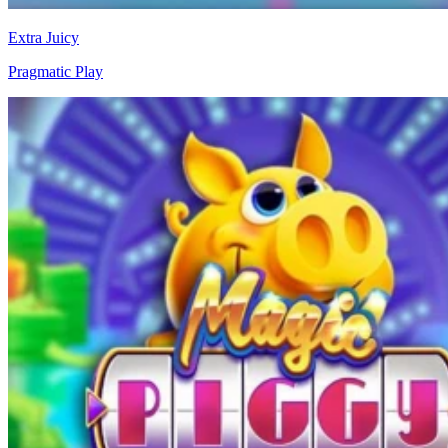
Extra Juicy
Pragmatic Play