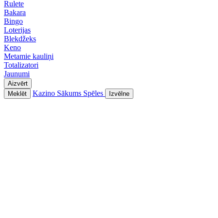
Rulete
Bakara
Bingo
Loterijas
Blekdžeks
Keno
Metamie kauliņi
Totalizatori
Jaunumi
Aizvērt
Kazino
Sākums
Spēles
Meklēt
Izvēlne