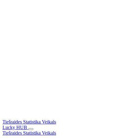
Tiešraides
Statistika
Veikals
Lucky HUB
Tiešraides
Statistika
Veikals