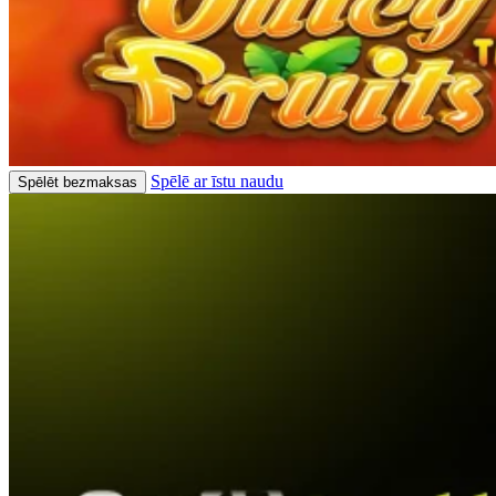
Spēlē ar īstu naudu
Spēlēt bezmaksas