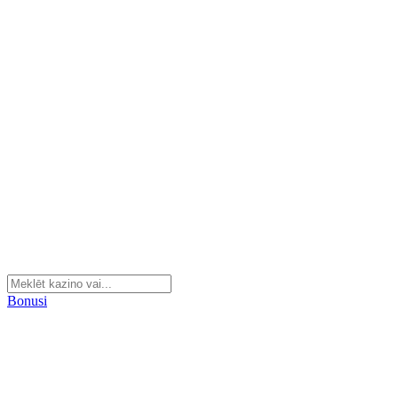
Bonusi