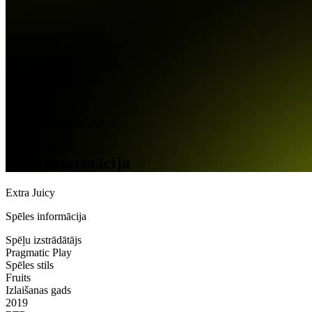
Bezriska griezieni
150
Bonuss
1500 €
Slota informācija
Extra Juicy
Spēles informācija
Spēļu izstrādātājs
Pragmatic Play
Spēles stils
Fruits
Izlaišanas gads
2019