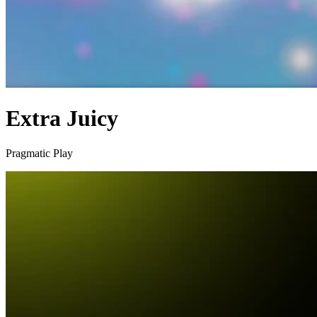
Extra Juicy
Pragmatic Play