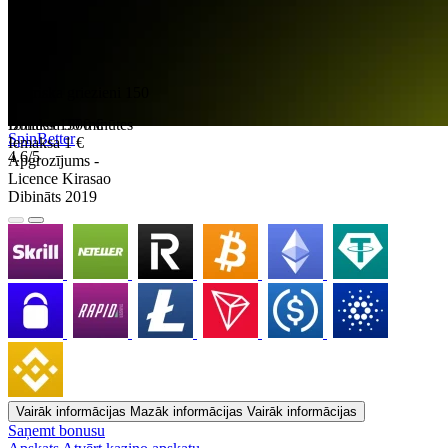
Bezriska griezieni
150
Bonuss
Izmaksa
1500 €
30 minūtes
SpinBetter
Iemaksa
1 €
4.6/5
Apgrozījums
-
Licence
Kirasao
Dibināts
2019
Vairāk informācijas
Mazāk informācijas
Vairāk informācijas
Saņemt bonusu