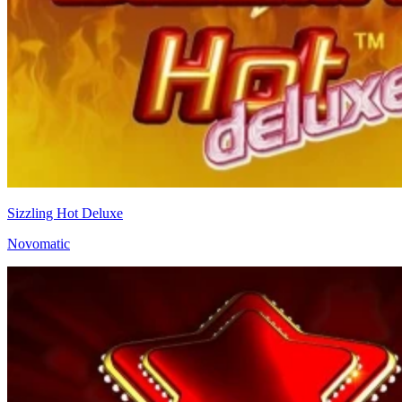
Sizzling Hot Deluxe
Novomatic