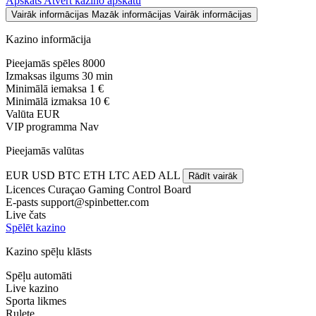
Apskats
Atvērt kazino apskatu
Vairāk informācijas
Mazāk informācijas
Vairāk informācijas
Kazino informācija
Pieejamās spēles
8000
Izmaksas ilgums
30 min
Minimālā iemaksa
1 €
Minimālā izmaksa
10 €
Valūta
EUR
VIP programma
Nav
Pieejamās valūtas
EUR
USD
BTC
ETH
LTC
AED
ALL
Rādīt vairāk
Licences
Curaçao Gaming Control Board
E-pasts
support@spinbetter.com
Live čats
Spēlēt kazino
Kazino spēļu klāsts
Spēļu automāti
Live kazino
Sporta likmes
Rulete