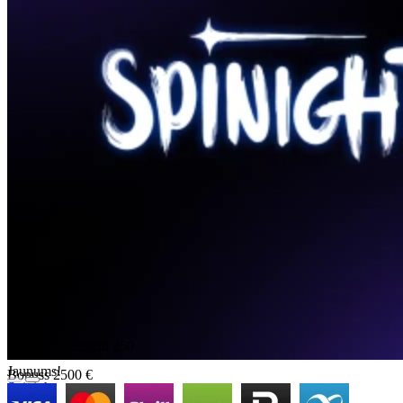
Bezriska griezieni
250
Jaunums!
Bonuss
2500 €
Spinight