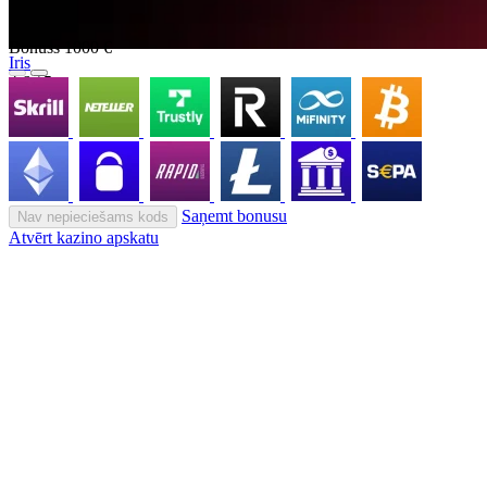
Bonuss
1000 €
Iris
4.6 / 5
Saņemt bonusu
Nav nepieciešams kods
Atvērt kazino apskatu