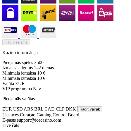
Nav pieejams
Kazino informācija
Pieejamās spēles
3500
Izmaksas ilgums
1–2 dienas
Minimālā iemaksa
10 €
Minimālā izmaksa
10 €
Valūta
EUR
VIP programma
Nav
Pieejamās valūtas
EUR
USD
ARS
BRL
CAD
CLP
DKK
Rādīt vairāk
Licences
Curaçao Gaming Control Board
E-pasts
support@icecasino.com
Live čats