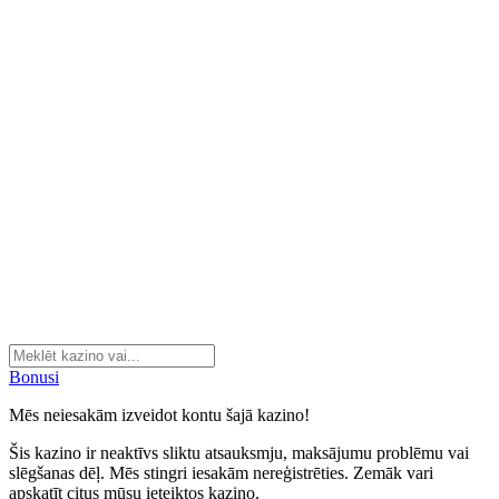
Bonusi
Mēs neiesakām izveidot kontu šajā kazino!
Šis kazino ir neaktīvs sliktu atsauksmju, maksājumu problēmu vai
slēgšanas dēļ. Mēs stingri iesakām nereģistrēties. Zemāk vari
apskatīt citus mūsu ieteiktos kazino.